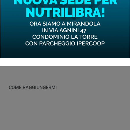
Via Agnini 47,
Condominio La Torre,
Con parcheggio IPERCOOP,
41037 Mirandola (MO)
+39 3490503445
P.IVA: 03879560369
info@nutrilibra.it
COME RAGGIUNGERMI